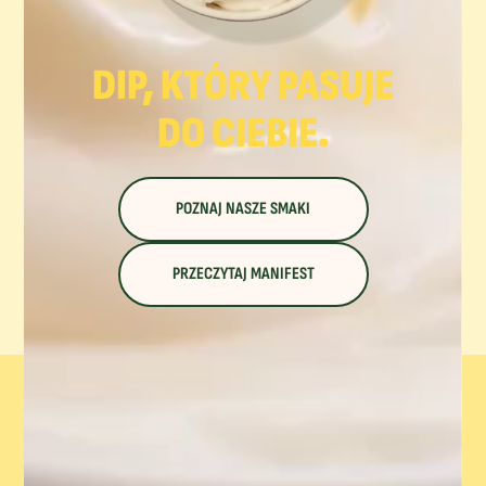
DIP, KTÓRY PASUJE
DO CIEBIE.
POZNAJ NASZE SMAKI
PRZECZYTAJ MANIFEST
AI-OLI.
– WIĘCEJ
NIŻ DIP.