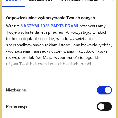
Odpowiedzialne wykorzystanie Twoich danych
Wraz z
NASZYMI 1022 PARTNERAMI
przetwarzamy
Twoje osobiste dane, np. adres IP, korzystając z takich
technologii jak pliki cookie, w celu wyświetlania
spersonalizowanych reklam i treści, analizowania tychże,
wychodzenia naprzeciw oczekiwaniom użytkowników i
rozwoju produktów. Masz wybór odnośnie tego, kto
używa Twoich danych i w jakich celach to robi.
Jeśli wyrazisz na to zgodę, chcielibyśmy również:
Gromadzić dane dotyczące Twojej lokalizacji
Wybór
Niezbędne
geograficznej z dokładnością nawet do kilku metrów
zgody
Identyfikować Twoje urządzenie, aktywnie
analizując charakteryzującego je zbiory danych
Preferencje
(fingerprinting, czyli wirtualny odcisk palca)
Dowiedz się więcej odnośnie tego, jak Twoje osobiste