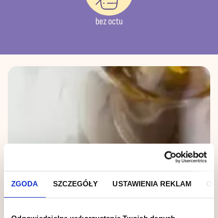
bez octu
ZGODA
SZCZEGÓŁY
USTAWIENIA REKLAM
O 