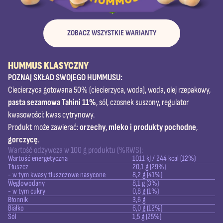
ZOBACZ WSZYSTKIE WARIANTY
HUMMUS KLASYCZNY
POZNAJ SKŁAD SWOJEGO HUMMUSU:
Ciecierzyca gotowana 50% (ciecierzyca, woda), woda, olej rzepakowy,
pasta sezamowa Tahini 11%
, sól, czosnek suszony, regulator
kwasowości: kwas cytrynowy.
Produkt może zawierać:
orzechy
,
mleko i produkty pochodne
,
gorczycę
.
Wartość odżywcza w 100 g produktu (%RWS):
Wartość energetyczna
1011 kJ / 244 kcal (12%)
Tłuszcz
20,1 g (29%)
- w tym kwasy tłuszczowe nasycone
8,2 g (41%)
Węglowodany
8,1 g (3%)
- w tym cukry
0,8 g (1%)
Błonnik
3,6 g
Białko
6,0 g (12%)
Sól
1,5 g (25%)