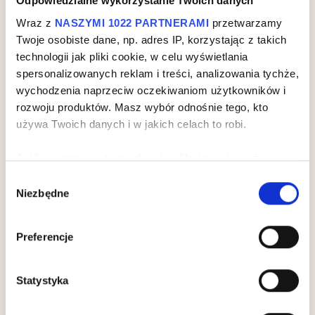
Odpowiedzialne wykorzystanie Twoich danych
Wraz z
NASZYMI 1022 PARTNERAMI
przetwarzamy
Twoje osobiste dane, np. adres IP, korzystając z takich
technologii jak pliki cookie, w celu wyświetlania
spersonalizowanych reklam i treści, analizowania tychże,
wychodzenia naprzeciw oczekiwaniom użytkowników i
rozwoju produktów. Masz wybór odnośnie tego, kto
używa Twoich danych i w jakich celach to robi.
Jeśli wyrazisz na to zgodę, chcielibyśmy również:
Gromadzić dane dotyczące Twojej lokalizacji
Wybór
Niezbędne
geograficznej z dokładnością nawet do kilku metrów
zgody
Identyfikować Twoje urządzenie, aktywnie
analizując charakteryzującego je zbiory danych
Preferencje
(fingerprinting, czyli wirtualny odcisk palca)
Dowiedz się więcej odnośnie tego, jak Twoje osobiste
Statystyka
dane są przetwarzane oraz ustaw własne preferencje w
SEKCJI SZCZEGÓŁÓW
. W Deklaracji plików cookie
możesz zmienić lub wycofać swoją zgodę w dowolnej