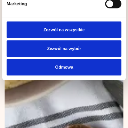
Marketing
chwili.
Wykorzystujemy pliki cookie do spersonalizowania treści
i reklam, aby oferować funkcje społecznościowe i
Zezwól na wszystkie
analizować ruch w naszej witrynie. Informacje o tym, jak
korzystasz z naszej witryny, udostępniamy partnerom
społecznościowym, reklamowym i analitycznym.
Zezwól na wybór
Partnerzy mogą połączyć te informacje z innymi danymi
otrzymanymi od Ciebie lub uzyskanymi podczas
Odmowa
korzystania z ich usług.