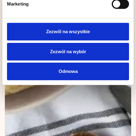
Marketing
chwili.
Wykorzystujemy pliki cookie do spersonalizowania treści
i reklam, aby oferować funkcje społecznościowe i
Zezwól na wszystkie
analizować ruch w naszej witrynie. Informacje o tym, jak
korzystasz z naszej witryny, udostępniamy partnerom
społecznościowym, reklamowym i analitycznym.
Zezwól na wybór
Partnerzy mogą połączyć te informacje z innymi danymi
otrzymanymi od Ciebie lub uzyskanymi podczas
Odmowa
korzystania z ich usług.