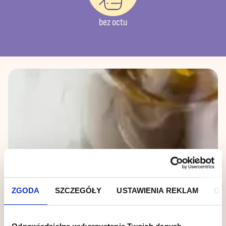
bez octu
ZGODA
SZCZEGÓŁY
USTAWIENIA REKLAM
O 