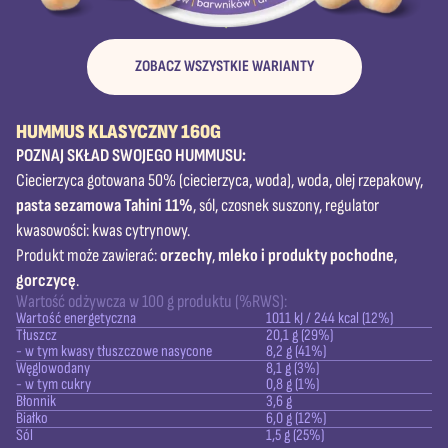
ZOBACZ WSZYSTKIE WARIANTY
HUMMUS KLASYCZNY 160G
POZNAJ SKŁAD SWOJEGO HUMMUSU:
Ciecierzyca gotowana 50% (ciecierzyca, woda), woda, olej rzepakowy,
pasta sezamowa Tahini 11%
, sól, czosnek suszony, regulator
kwasowości: kwas cytrynowy.
Produkt może zawierać:
orzechy
,
mleko i produkty pochodne
,
gorczycę
.
Wartość odżywcza w 100 g produktu (%RWS):
Wartość energetyczna
1011 kJ / 244 kcal (12%)
Tłuszcz
20,1 g (29%)
- w tym kwasy tłuszczowe nasycone
8,2 g (41%)
Węglowodany
8,1 g (3%)
- w tym cukry
0,8 g (1%)
Błonnik
3,6 g
Białko
6,0 g (12%)
Sól
1,5 g (25%)