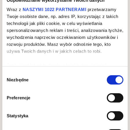
Odpowiedzialne wykorzystanie Twoich danych
Wraz z
NASZYMI 1022 PARTNERAMI
przetwarzamy
Twoje osobiste dane, np. adres IP, korzystając z takich
technologii jak pliki cookie, w celu wyświetlania
spersonalizowanych reklam i treści, analizowania tychże,
wychodzenia naprzeciw oczekiwaniom użytkowników i
rozwoju produktów. Masz wybór odnośnie tego, kto
używa Twoich danych i w jakich celach to robi.
Jeśli wyrazisz na to zgodę, chcielibyśmy również:
Gromadzić dane dotyczące Twojej lokalizacji
Wybór
Niezbędne
geograficznej z dokładnością nawet do kilku metrów
zgody
Identyfikować Twoje urządzenie, aktywnie
analizując charakteryzującego je zbiory danych
Preferencje
(fingerprinting, czyli wirtualny odcisk palca)
Dowiedz się więcej odnośnie tego, jak Twoje osobiste
Statystyka
dane są przetwarzane oraz ustaw własne preferencje w
SEKCJI SZCZEGÓŁÓW
. W Deklaracji plików cookie
możesz zmienić lub wycofać swoją zgodę w dowolnej